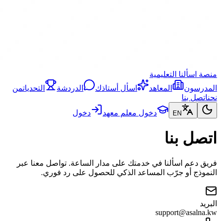
منصة اسألنا التعليمية
المدرسون
المعاهد
اسأل أستاذك
الدردشة
التحديات
من
نحن
اتصل بنا
دخول معلم معهد
دخول
EN
اتصل بنا
فريق دعم اسألنا في خدمتك على مدار الساعة. تواصل معنا عبر
النموذج أو جرّب المساعد الذكي للحصول على رد فوري.
البريد
support@asalna.kw